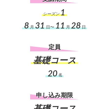
1
シーズン
8
31
11
28
月
日〜
月
日
定員
基礎コース
20
名
申し込み期限
基礎コース