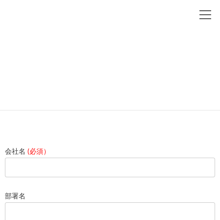
コ
ナ
ン
ビ
テ
ゲ
ン
ー
ツ
シ
home
お問い合わせ
へ
ョ
ス
ン
キ
に
ッ
移
お問い合わせ
プ
動
会社名
(必須）
部署名