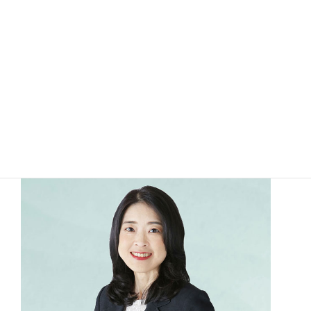
年間、テレビ朝日に出向し、幅広い現場経験を積
む。2026年退社。現在はフリーアナウンサーとし
ても長野県内で活動中。産業カウンセラー養成講
座修了。趣味は山登りで、日本百名山を制覇する
ことが夢。