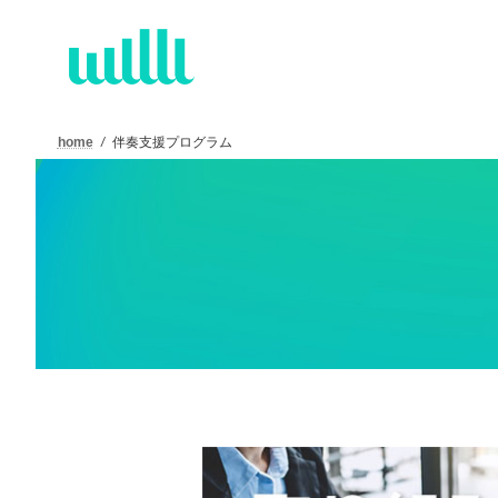
コ
ナ
ン
ビ
テ
ゲ
ン
ー
ツ
シ
へ
ョ
home
伴奏支援プログラム
ス
ン
キ
に
ッ
移
プ
動