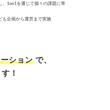
、1on1を通じて個々の課題に寄
ども企画から運営まで実施
ューション
で、
ます！