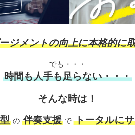
ージメントの向上に本格的に
でも・・・
時間も人手も足らない・・・
そんな時は！
着型
伴奏支援
トータルにサ
の
で