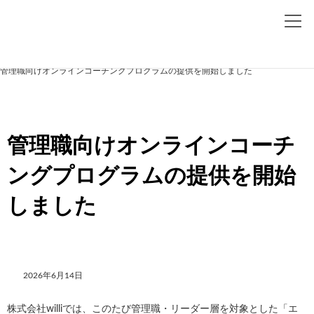
コ
ナ
ン
ビ
テ
ゲ
ン
ー
ツ
シ
home
Information List
ニュース
へ
ョ
管理職向けオンラインコーチングプログラムの提供を開始しました
ス
ン
キ
に
ッ
移
プ
動
管理職向けオンラインコーチ
ングプログラムの提供を開始
しました
2026年6月14日
株式会社williでは、このたび管理職・リーダー層を対象とした「エ