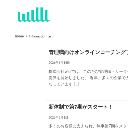
コ
ナ
ン
ビ
テ
ゲ
ン
ー
ツ
シ
へ
ョ
home
Information List
ス
ン
キ
に
ッ
移
管理職向けオンラインコーチング
プ
動
2026年6月14日
株式会社williでは、このたび管理職・リ
提供を開始しました。 近年、多くの企業で
なっています […]
新体制で第7期がスタート！
2026年6月1日
多くのお客様に支えられ、無事第7期をスタ