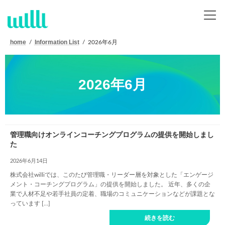
コ
ナ
ン
ビ
テ
ゲ
ン
ー
ツ
シ
home
Information List
2026年6月
へ
ョ
ス
ン
キ
に
ッ
移
2026年6月
プ
動
管理職向けオンラインコーチングプログラムの提供を開始しまし
た
2026年6月14日
株式会社williでは、このたび管理職・リーダー層を対象とした「エンゲージ
メント・コーチングプログラム」の提供を開始しました。 近年、多くの企
業で人材不足や若手社員の定着、職場のコミュニケーションなどが課題とな
っています […]
続きを読む